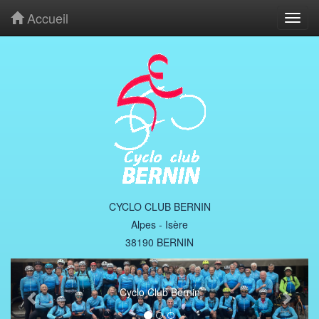
Accueil
Toggl
navig
CYCLO CLUB BERNIN
Alpes - Isère
38190 BERNIN
Cyclo Club Bernin