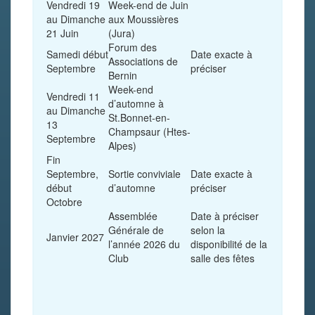
Vendredi 19
Week-end de Juin
au Dimanche
aux Moussières
21 Juin
(Jura)
Forum des
Samedi début
Date exacte à
Associations de
Septembre
préciser
Bernin
Week-end
Vendredi 11
d’automne à
au Dimanche
St.Bonnet-en-
13
Champsaur (Htes-
Septembre
Alpes)
Fin
Septembre,
Sortie conviviale
Date exacte à
début
d’automne
préciser
Octobre
Assemblée
Date à préciser
Générale de
selon la
Janvier 2027
l’année 2026 du
disponibilité de la
Club
salle des fêtes