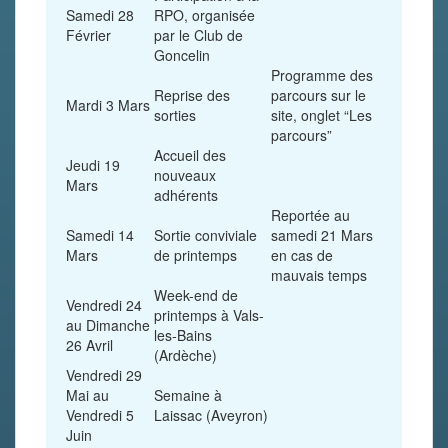
Samedi 28
RPO, organisée
Février
par le Club de
Goncelin
Programme des
Reprise des
parcours sur le
Mardi 3 Mars
sorties
site, onglet “Les
parcours”
Accueil des
Jeudi 19
nouveaux
Mars
adhérents
Reportée au
Samedi 14
Sortie conviviale
samedi 21 Mars
Mars
de printemps
en cas de
mauvais temps
Week-end de
Vendredi 24
printemps à Vals-
au Dimanche
les-Bains
26 Avril
(Ardèche)
Vendredi 29
Mai au
Semaine à
Vendredi 5
Laissac (Aveyron)
Juin